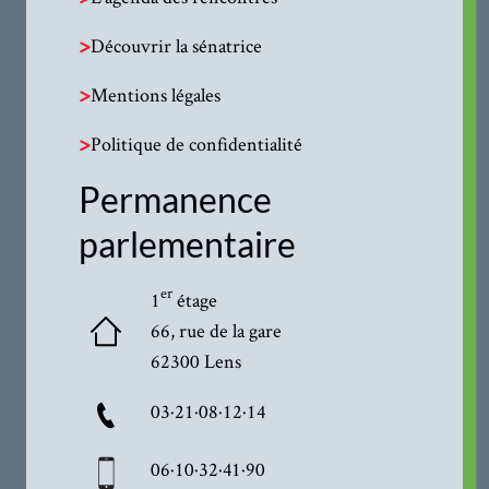
>
Découvrir la sénatrice
>
Mentions légales
>
Politique de confidentialité
Permanence
parlementaire
er
1
étage
66, rue de la gare
62300 Lens
03·21·08·12·14
06·10·32·41·90