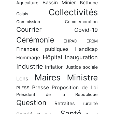
Bassin Minier
Béthune
Agriculture
Collectivités
Calais
Commission
Commémoration
Courrier
Covid-19
Cérémonie
EHPAD
ERBM
Finances publiques
Handicap
Hôpital
Inauguration
Hommage
Industrie
inflation
Justice sociale
Maires
Ministre
Lens
Presse
Proposition de Loi
PLFSS
Président de la République
Question
Retraites
ruralité
Santé