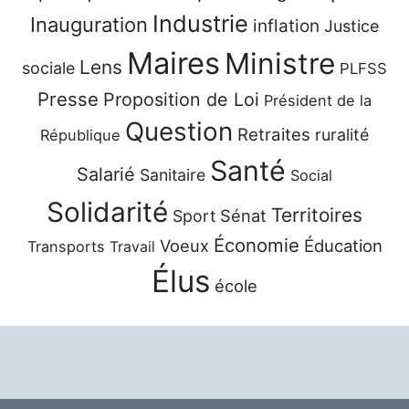
Industrie
Inauguration
inflation
Justice
Maires
Ministre
Lens
sociale
PLFSS
Presse
Proposition de Loi
Président de la
Question
Retraites
ruralité
République
Santé
Salarié
Sanitaire
Social
Solidarité
Territoires
Sénat
Sport
Économie
Voeux
Éducation
Transports
Travail
Élus
école