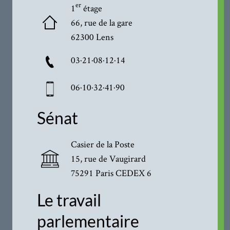
er
1
étage
66, rue de la gare
62300 Lens
03·21·08·12·14
06·10·32·41·90
Sénat
Casier de la Poste
15, rue de Vaugirard
75291 Paris CEDEX 6
Le travail
parlementaire