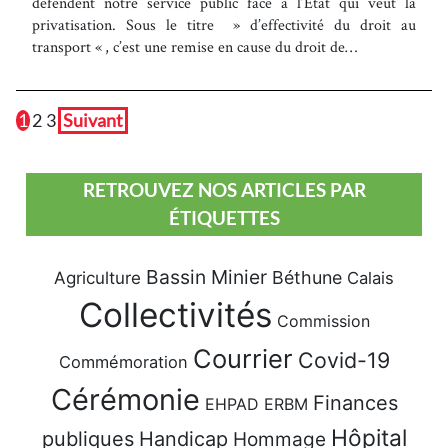
défendent notre service public face à l’État qui veut la
privatisation. Sous le titre » d’effectivité du droit au
transport « , c’est une remise en cause du droit de…
1
2
3
Suivant
RETROUVEZ NOS ARTICLES PAR
ÉTIQUETTES
Bassin Minier
Béthune
Agriculture
Calais
Collectivités
Commission
Courrier
Covid-19
Commémoration
Cérémonie
Finances
EHPAD
ERBM
Hôpital
publiques
Handicap
Hommage