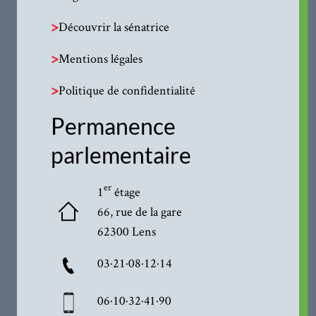
>
Découvrir la sénatrice
>
Mentions légales
>
Politique de confidentialité
Permanence
parlementaire
er
1
étage
66, rue de la gare
62300 Lens
03·21·08·12·14
06·10·32·41·90