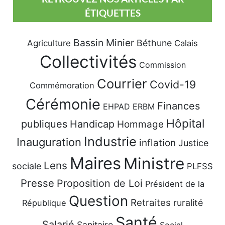
ÉTIQUETTES
Bassin Minier
Béthune
Agriculture
Calais
Collectivités
Commission
Courrier
Covid-19
Commémoration
Cérémonie
Finances
EHPAD
ERBM
Hôpital
publiques
Handicap
Hommage
Industrie
Inauguration
inflation
Justice
Maires
Ministre
Lens
sociale
PLFSS
Presse
Proposition de Loi
Président de la
Question
Retraites
ruralité
République
Santé
Salarié
Sanitaire