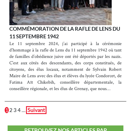
COMMÉMORATION DE LA RAFLE DE LENS DU
11 SEPTEMBRE 1942
Le 11 septembre 2024, j’ai participé à la cérémonie
d’hommage à la rafle de Lens du 11 septembre 1942 où tant
de familles d’obédience juive ont été déportés par les nazis.
C’est aux côtés des descendants, des corps constitués, de
citoyens, des élus locaux, notamment de Sylvain Robert
Maire de Lens avec des élus et élèves du lycée Condorcet, de
Fatima Aït Chikebih, conseillère départementale, la
conseillère régionale, et les élus de Grenay, que nous…
1
2
3
4
…
Suivant
RETROUVEZ NOS ARTICLES PAR