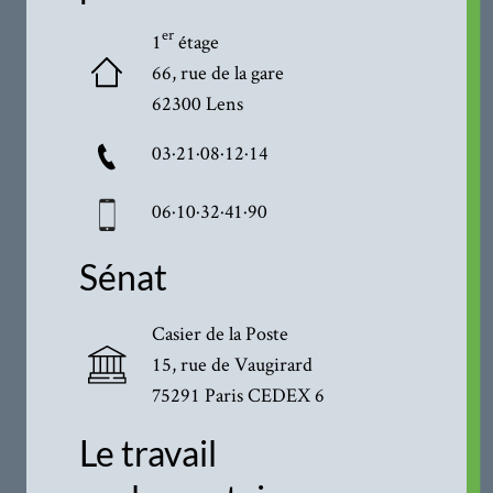
er
1
étage
66, rue de la gare
62300 Lens
03·21·08·12·14
06·10·32·41·90
Sénat
Casier de la Poste
15, rue de Vaugirard
75291 Paris CEDEX 6
Le travail