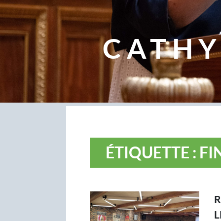
CATHY
ÉTIQUETTE : F
R
L