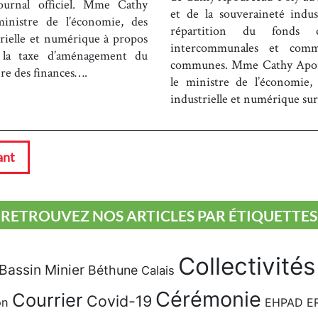
ournal officiel. Mme Cathy
et de la souveraineté indus
inistre de l’économie, des
répartition du fonds 
trielle et numérique à propos
intercommunales et com
à la taxe d’aménagement du
communes. Mme Cathy Apourc
ère des finances….
le ministre de l’économie,
industrielle et numérique su
ant
RETROUVEZ NOS ARTICLES PAR ÉTIQUETTES
Collectivités
Bassin Minier
Béthune
Calais
Cérémonie
Courrier
Covid-19
on
EHPAD
E