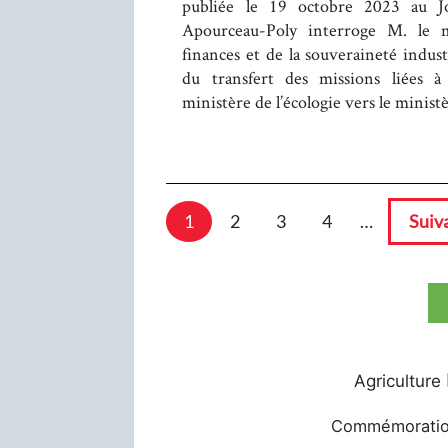
publiée le 19 octobre 2023 au J
Apourceau-Poly interroge M. le m
finances et de la souveraineté indus
du transfert des missions liées 
ministère de l’écologie vers le minist
1
2
3
4
…
Suiv
Agriculture
Commémorati