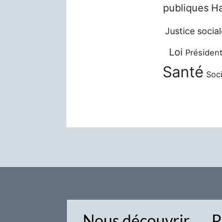
publiques
Ha
Justice social
Loi
Président
Santé
Soci
Nous découvrir
P