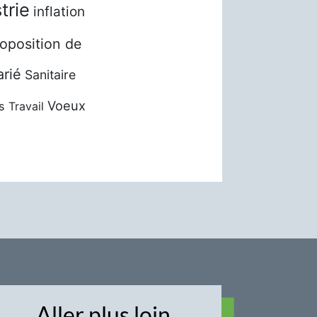
trie
inflation
oposition de
arié
Sanitaire
Voeux
s
Travail
Aller plus loin