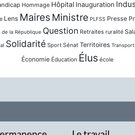
Indus
Hôpital
Inauguration
ndicap
Hommage
Maires
Ministre
Lens
Presse
Pr
e
PLFSS
Question
Sal
Retraites
ruralité
 de la République
Solidarité
Territoires
Sénat
Sport
al
Transport
Élus
Économie
Éducation
école
ermanence
Le travail