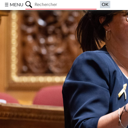
a
☰ MENU