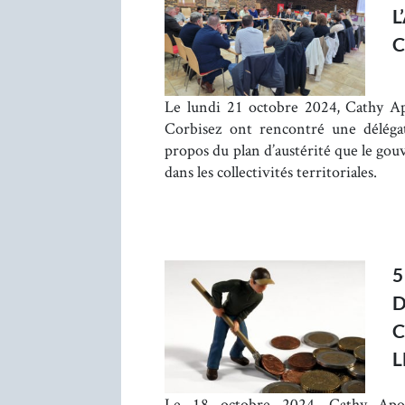
L
C
Le lundi 21 octobre 2024, Cathy Ap
Corbisez ont rencontré une déléga
propos du plan d’austérité que le go
dans les collectivités territoriales.
5
D
C
L
Le 18 octobre 2024, Cathy Apou