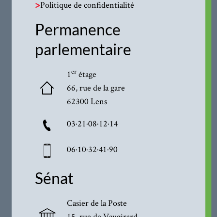
>
Politique de confidentialité
Permanence
parlementaire
er
1
étage
66, rue de la gare
62300 Lens
03·21·08·12·14
06·10·32·41·90
Sénat
Casier de la Poste
15, rue de Vaugirard