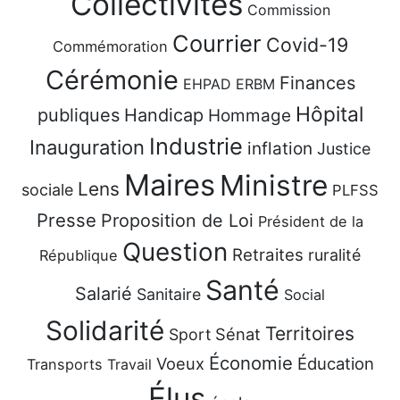
Collectivités
Commission
Courrier
Covid-19
Commémoration
Cérémonie
Finances
EHPAD
ERBM
Hôpital
publiques
Handicap
Hommage
Industrie
Inauguration
inflation
Justice
Maires
Ministre
Lens
sociale
PLFSS
Presse
Proposition de Loi
Président de la
Question
Retraites
ruralité
République
Santé
Salarié
Sanitaire
Social
Solidarité
Territoires
Sénat
Sport
Économie
Voeux
Éducation
Transports
Travail
Élus