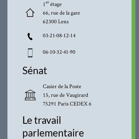
er
1
étage
66, rue de la gare
62300 Lens
03·21·08·12·14
06·10·32·41·90
Sénat
Casier de la Poste
15, rue de Vaugirard
75291 Paris CEDEX 6
Le travail
parlementaire