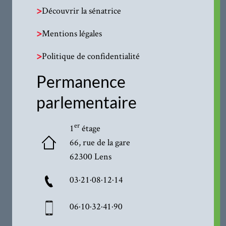
>
Découvrir la sénatrice
>
Mentions légales
>
Politique de confidentialité
Permanence
parlementaire
er
1
étage
66, rue de la gare
62300 Lens
03·21·08·12·14
06·10·32·41·90