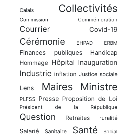
Collectivités
Calais
Commission
Commémoration
Courrier
Covid-19
Cérémonie
EHPAD
ERBM
Finances publiques
Handicap
Hôpital
Inauguration
Hommage
Industrie
inflation
Justice sociale
Maires
Ministre
Lens
Presse
Proposition de Loi
PLFSS
Président de la République
Question
Retraites
ruralité
Santé
Salarié
Sanitaire
Social