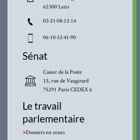
62300 Lens
03·21·08·12·14
06·10·32·41·90
Sénat
Casier de la Poste
15, rue de Vaugirard
75291 Paris CEDEX 6
Le travail
parlementaire
>
Dossiers en cours