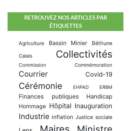
RETROUVEZ NOS ARTICLES PAR
ÉTIQUETTES
Bassin Minier
Béthune
Agriculture
Collectivités
Calais
Commission
Commémoration
Courrier
Covid-19
Cérémonie
EHPAD
ERBM
Finances publiques
Handicap
Hôpital
Inauguration
Hommage
Industrie
inflation
Justice sociale
Maires
Ministre
Lens