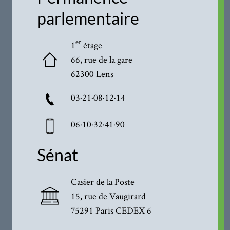
parlementaire
er
1
étage
66, rue de la gare
62300 Lens
03·21·08·12·14
06·10·32·41·90
Sénat
Casier de la Poste
15, rue de Vaugirard
75291 Paris CEDEX 6