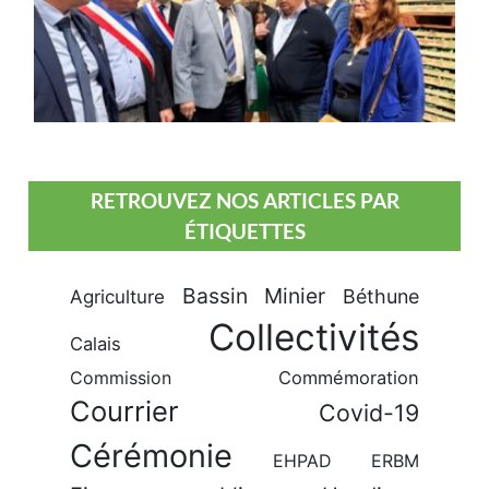
RETROUVEZ NOS ARTICLES PAR
ÉTIQUETTES
Bassin Minier
Béthune
Agriculture
Collectivités
Calais
Commission
Commémoration
Courrier
Covid-19
Cérémonie
EHPAD
ERBM