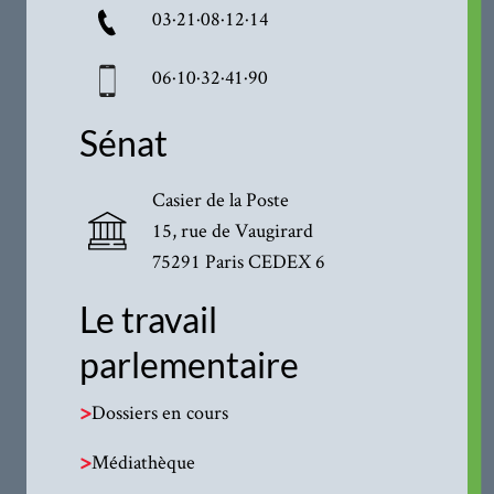
03·21·08·12·14
06·10·32·41·90
Sénat
Casier de la Poste
15, rue de Vaugirard
75291 Paris CEDEX 6
Le travail
parlementaire
>
Dossiers en cours
>
Médiathèque