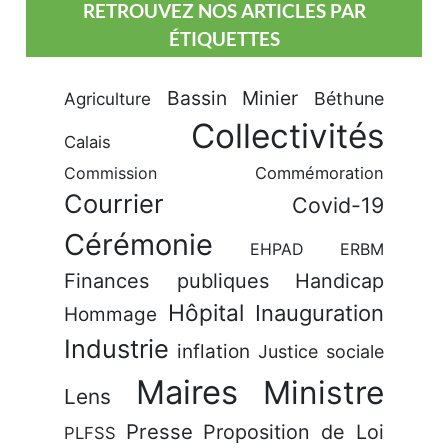
RETROUVEZ NOS ARTICLES PAR
ÉTIQUETTES
Bassin Minier
Béthune
Agriculture
Collectivités
Calais
Commission
Commémoration
Courrier
Covid-19
Cérémonie
EHPAD
ERBM
Finances publiques
Handicap
Hôpital
Inauguration
Hommage
Industrie
inflation
Justice sociale
Maires
Ministre
Lens
Presse
Proposition de Loi
PLFSS