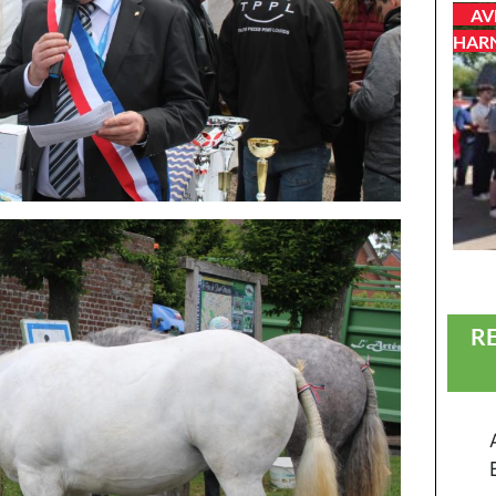
AV
HAR
R