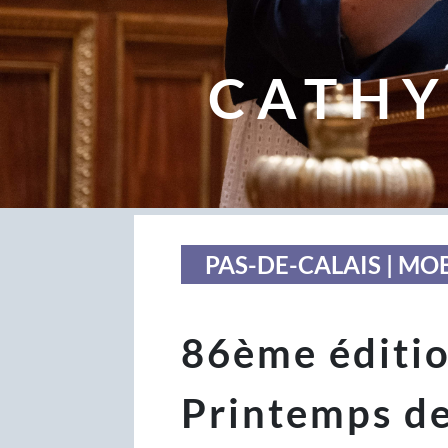
CATHY
PAS-DE-CALAIS | MO
86ème éditio
Printemps d