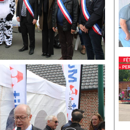
FÊ
– PE