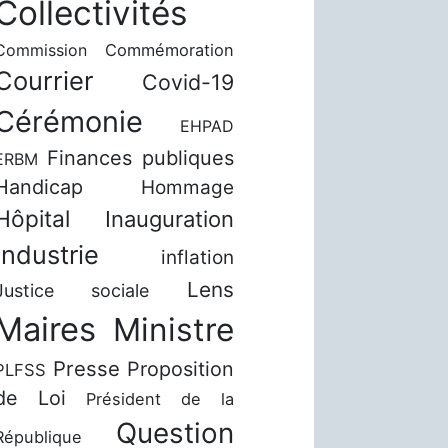
Collectivités
Commission
Commémoration
Courrier
Covid-19
Cérémonie
EHPAD
Finances publiques
ERBM
Handicap
Hommage
Hôpital
Inauguration
Industrie
inflation
Lens
Justice sociale
Maires
Ministre
Presse
Proposition
PLFSS
de Loi
Président de la
Question
République