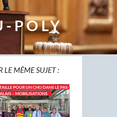
U-POLY
R LE MÊME SUJET :
TAILLE POUR UN CHU DANS LE PAS-
ALAIS – MOBILISATIONS