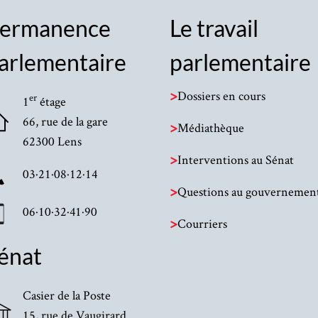
ermanence
Le travail
arlementaire
parlementaire
>
Dossiers en cours
er
1
étage
66, rue de la gare
>
Médiathèque
62300 Lens
>
Interventions au Sénat
03·21·08·12·14
>
Questions au gouvernemen
06·10·32·41·90
>
Courriers
énat
Casier de la Poste
15, rue de Vaugirard