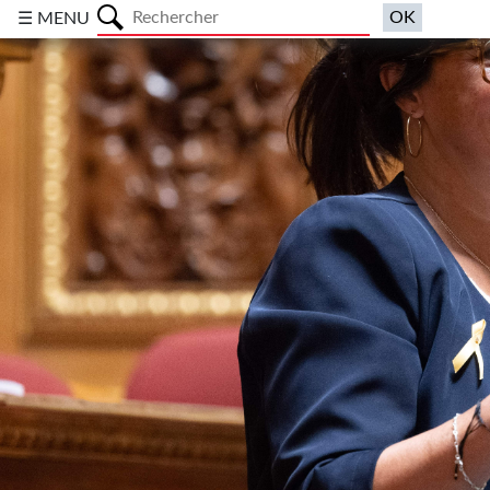
a
☰ MENU