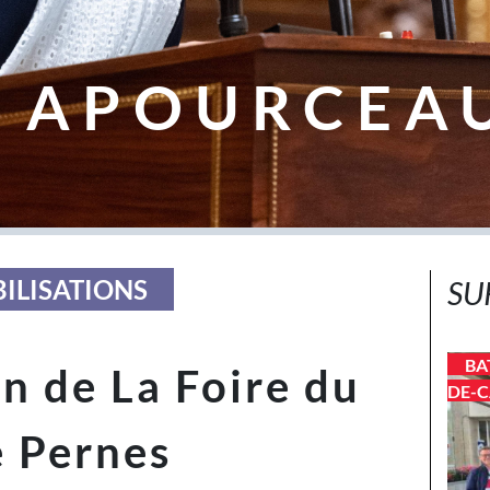
 APOURCEA
BILISATIONS
SU
BA
n de La Foire du
DE-C
e Pernes