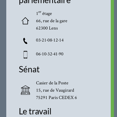
er
1
étage
66, rue de la gare
62300 Lens
03·21·08·12·14
06·10·32·41·90
Sénat
Casier de la Poste
15, rue de Vaugirard
75291 Paris CEDEX 6
Le travail