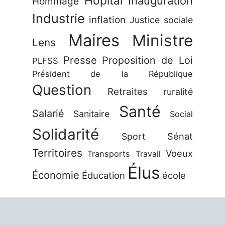
Hôpital
Inauguration
Hommage
Industrie
inflation
Justice sociale
Maires
Ministre
Lens
Presse
Proposition de Loi
PLFSS
Président de la République
Question
Retraites
ruralité
Santé
Salarié
Sanitaire
Social
Solidarité
Sénat
Sport
Territoires
Voeux
Transports
Travail
Élus
Économie
Éducation
école