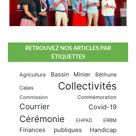
RETROUVEZ NOS ARTICLES PAR
ÉTIQUETTES
Bassin Minier
Béthune
Agriculture
Collectivités
Calais
Commission
Commémoration
Courrier
Covid-19
Cérémonie
EHPAD
ERBM
Finances publiques
Handicap