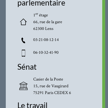
parlementaire
er
1
étage
66, rue de la gare
62300 Lens
03·21·08·12·14
06·10·32·41·90
Sénat
Casier de la Poste
15, rue de Vaugirard
75291 Paris CEDEX 6
Le travail