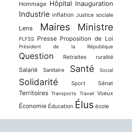
Hôpital
Inauguration
Hommage
Industrie
inflation
Justice sociale
Maires
Ministre
Lens
Presse
Proposition de Loi
PLFSS
Président de la République
Question
Retraites
ruralité
Santé
Salarié
Sanitaire
Social
Solidarité
Sénat
Sport
Territoires
Voeux
Transports
Travail
Élus
Économie
Éducation
école