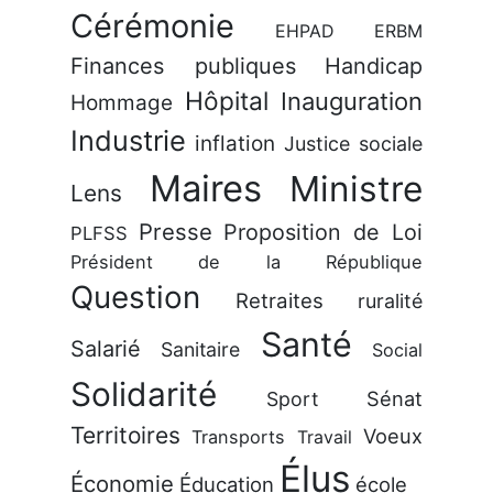
Cérémonie
EHPAD
ERBM
Finances publiques
Handicap
Hôpital
Inauguration
Hommage
Industrie
inflation
Justice sociale
Maires
Ministre
Lens
Presse
Proposition de Loi
PLFSS
Président de la République
Question
Retraites
ruralité
Santé
Salarié
Sanitaire
Social
Solidarité
Sénat
Sport
Territoires
Voeux
Transports
Travail
Élus
Économie
Éducation
école