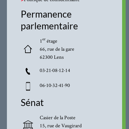
Permanence
parlementaire
er
1
étage
66, rue de la gare
62300 Lens
03·21·08·12·14
06·10·32·41·90
Sénat
Casier de la Poste
15, rue de Vaugirard