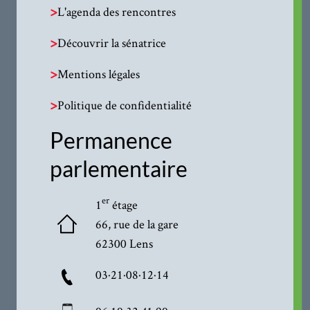
>
L'agenda des rencontres
>
Découvrir la sénatrice
>
Mentions légales
>
Politique de confidentialité
Permanence
parlementaire
er
1
étage
66, rue de la gare
62300 Lens
03·21·08·12·14