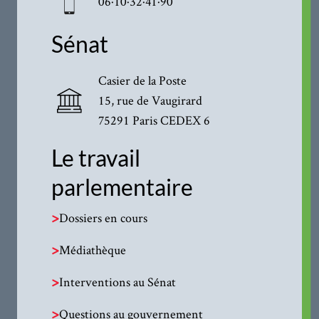
06·10·32·41·90
Sénat
Casier de la Poste
15, rue de Vaugirard
75291 Paris CEDEX 6
Le travail
parlementaire
>
Dossiers en cours
>
Médiathèque
>
Interventions au Sénat
>
Questions au gouvernement