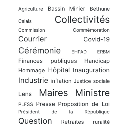
Bassin Minier
Béthune
Agriculture
Collectivités
Calais
Commission
Commémoration
Courrier
Covid-19
Cérémonie
EHPAD
ERBM
Finances publiques
Handicap
Hôpital
Inauguration
Hommage
Industrie
inflation
Justice sociale
Maires
Ministre
Lens
Presse
Proposition de Loi
PLFSS
Président de la République
Question
Retraites
ruralité