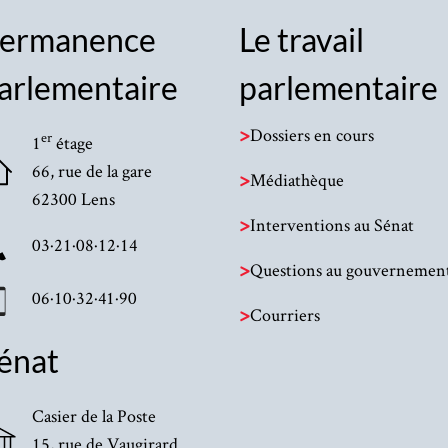
ermanence
Le travail
arlementaire
parlementaire
>
Dossiers en cours
er
1
étage
66, rue de la gare
>
Médiathèque
62300 Lens
>
Interventions au Sénat
03·21·08·12·14
>
Questions au gouvernemen
06·10·32·41·90
>
Courriers
énat
Casier de la Poste
15, rue de Vaugirard