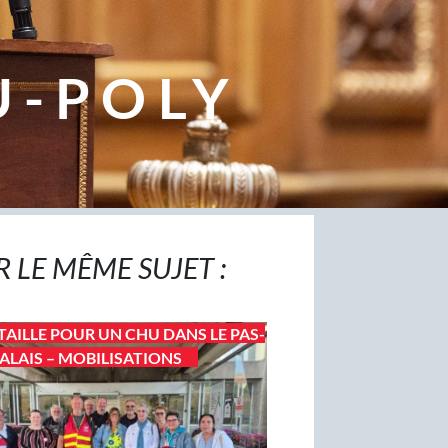
U-POLY
R LE MÊME SUJET :
TAILLE POUR UN CHU DANS LE PAS-
ALAIS – MOBILISATIONS