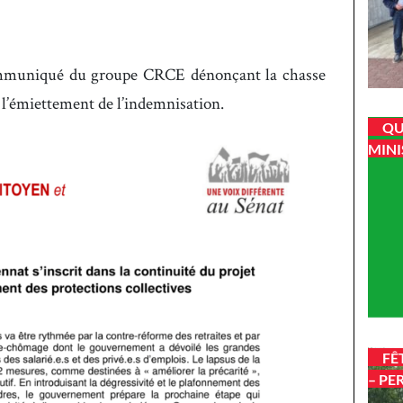
ommuniqué du groupe CRCE dénonçant la chasse
 l’émiettement de l’indemnisation.
QU
MINI
FÊ
– PE