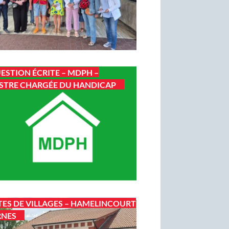
ESTION ÉCRITE – MDPH –
STRE CHARGÉE DU HANDICAP
TES DE VILLAGES – HAMELINCOURT
RNES