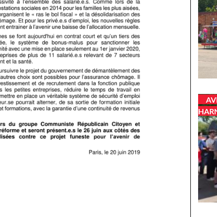
AV
HAR