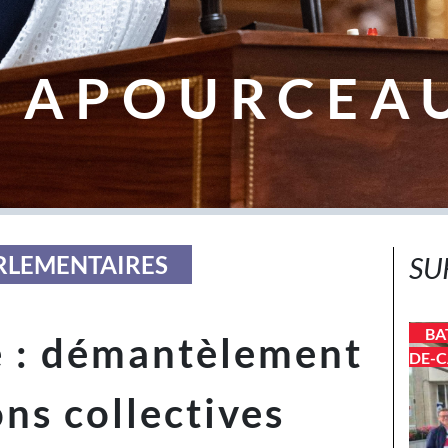
 APOURCEA
ARLEMENTAIRES
SU
BA
: démantèlement
DE-C
ns collectives