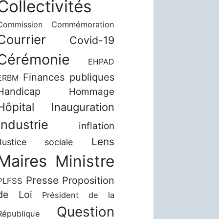
Collectivités
Commission
Commémoration
Courrier
Covid-19
Cérémonie
EHPAD
Finances publiques
ERBM
Handicap
Hommage
Hôpital
Inauguration
Industrie
inflation
Lens
Justice sociale
Maires
Ministre
Presse
Proposition
PLFSS
de Loi
Président de la
Question
République