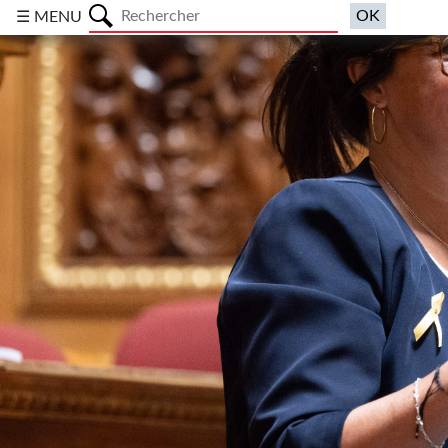
a
☰ MENU