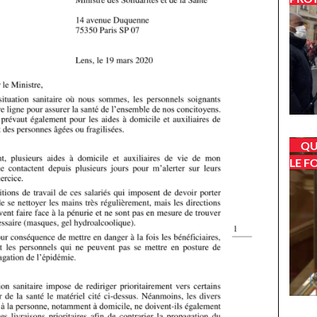
QU
LE F