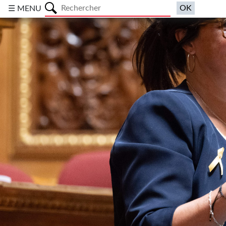
a
☰ MENU