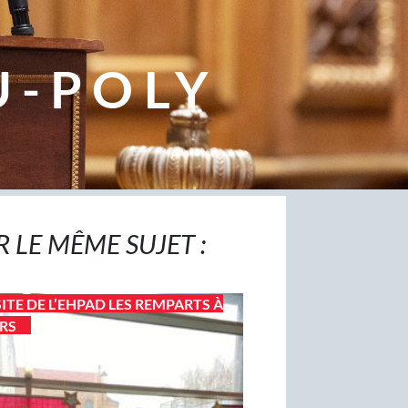
U-POLY
R LE MÊME SUJET :
SITE DE L’EHPAD LES REMPARTS À
ERS