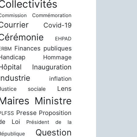
Collectivités
Commission
Commémoration
Courrier
Covid-19
Cérémonie
EHPAD
Finances publiques
ERBM
Handicap
Hommage
Hôpital
Inauguration
Industrie
inflation
Lens
Justice sociale
Maires
Ministre
Presse
Proposition
PLFSS
de Loi
Président de la
Question
République