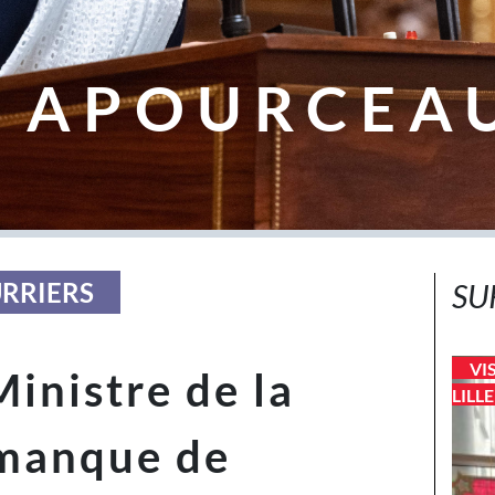
 APOURCEA
URRIERS
SU
VI
Ministre de la
LILL
 manque de