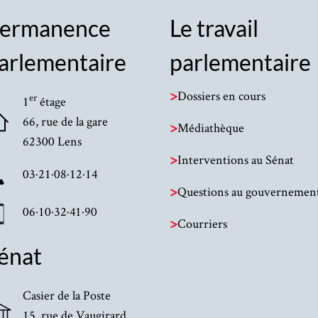
ermanence
Le travail
arlementaire
parlementaire
>
Dossiers en cours
er
1
étage
66, rue de la gare
>
Médiathèque
62300 Lens
>
Interventions au Sénat
03·21·08·12·14
>
Questions au gouvernemen
06·10·32·41·90
>
Courriers
énat
Casier de la Poste
15, rue de Vaugirard