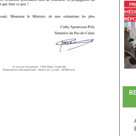
PR
MÉDI
RÉP
R