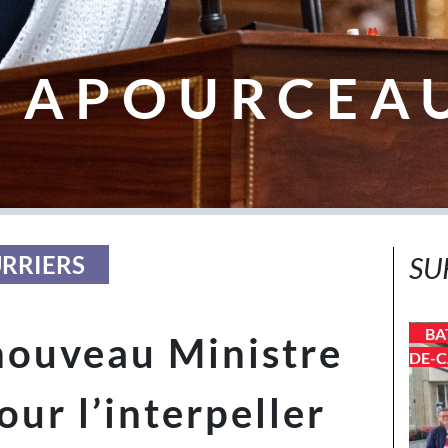
 APOURCEA
URRIERS
SU
BA
nouveau Ministre
DE-C
our l’interpeller