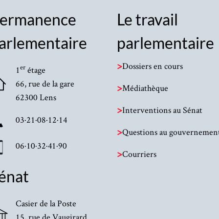
ermanence
Le travail
arlementaire
parlementaire
>
Dossiers en cours
er
1
étage
66, rue de la gare
>
Médiathèque
62300 Lens
>
Interventions au Sénat
03·21·08·12·14
>
Questions au gouvernemen
06·10·32·41·90
>
Courriers
énat
Casier de la Poste
15, rue de Vaugirard