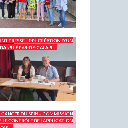
INT PRESSE – PPL CRÉATION D’UN
DANS LE PAS-DE-CALAIS
I CANCER DU SEIN – COMMISSION
 LE CONTRÔLE DE L’APPLICATION
LOIS