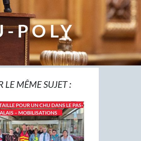
U-POLY
R LE MÊME SUJET :
TAILLE POUR UN CHU DANS LE PAS-
ALAIS – MOBILISATIONS