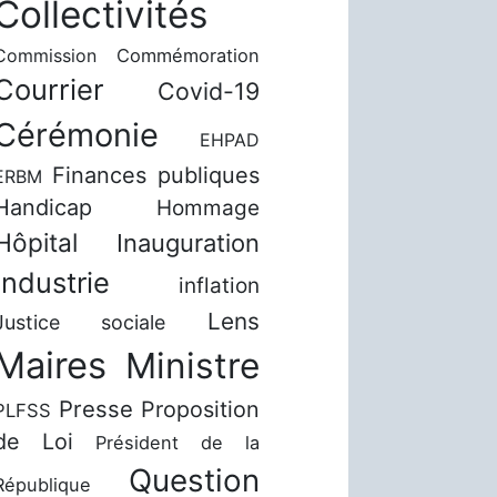
Collectivités
Commission
Commémoration
Courrier
Covid-19
Cérémonie
EHPAD
Finances publiques
ERBM
Handicap
Hommage
Hôpital
Inauguration
Industrie
inflation
Lens
Justice sociale
Maires
Ministre
Presse
Proposition
PLFSS
de Loi
Président de la
Question
République