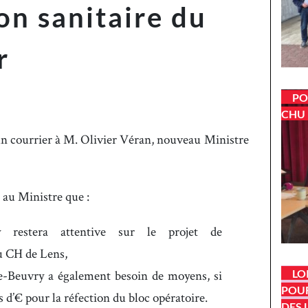
ion sanitaire du
r
PO
CHU 
n courrier à M. Olivier Véran, nouveau Ministre
 au Ministre que :
y restera attentive sur le projet de
u CH de Lens,
LO
e-Beuvry a également besoin de moyens, si
POUR
ns d’€ pour la réfection du bloc opératoire.
DES 