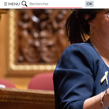
a
☰ MENU