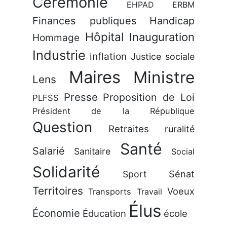
Cérémonie
EHPAD
ERBM
Finances publiques
Handicap
Hôpital
Inauguration
Hommage
Industrie
inflation
Justice sociale
Maires
Ministre
Lens
Presse
Proposition de Loi
PLFSS
Président de la République
Question
Retraites
ruralité
Santé
Salarié
Sanitaire
Social
Solidarité
Sénat
Sport
Territoires
Voeux
Transports
Travail
Élus
Économie
Éducation
école