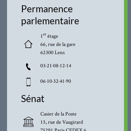
Permanence
parlementaire
er
1
étage
66, rue de la gare
62300 Lens
03·21·08·12·14
06·10·32·41·90
Sénat
Casier de la Poste
15, rue de Vaugirard
75291 Paris CEDEX 6