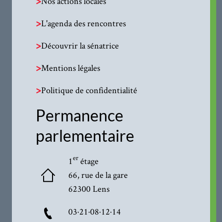
>
Nos actions locales
>
L'agenda des rencontres
>
Découvrir la sénatrice
>
Mentions légales
>
Politique de confidentialité
Permanence
parlementaire
er
1
étage
66, rue de la gare
62300 Lens
03·21·08·12·14