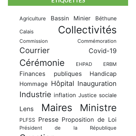
ÉTIQUETTES
Bassin Minier
Béthune
Agriculture
Collectivités
Calais
Commission
Commémoration
Courrier
Covid-19
Cérémonie
EHPAD
ERBM
Finances publiques
Handicap
Hôpital
Inauguration
Hommage
Industrie
inflation
Justice sociale
Maires
Ministre
Lens
Presse
Proposition de Loi
PLFSS
Président de la République