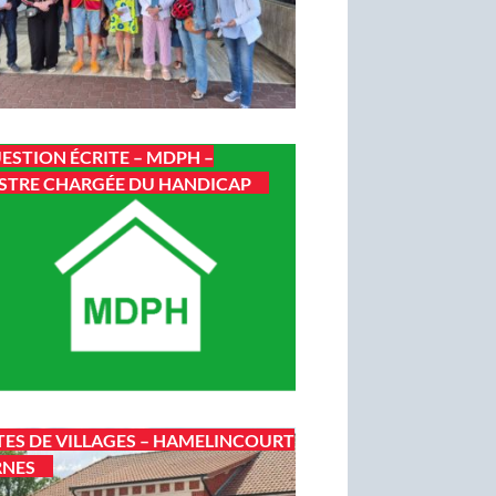
ESTION ÉCRITE – MDPH –
STRE CHARGÉE DU HANDICAP
TES DE VILLAGES – HAMELINCOURT
RNES