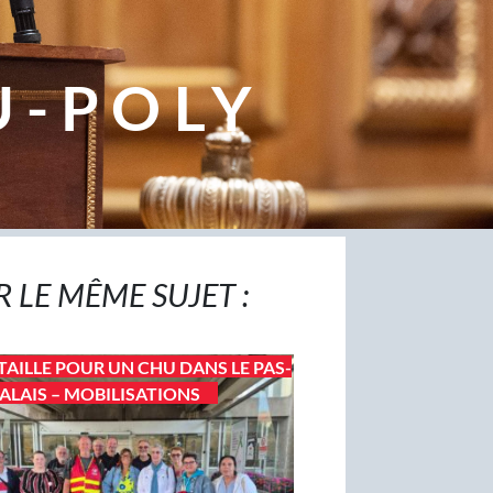
U-POLY
R LE MÊME SUJET :
TAILLE POUR UN CHU DANS LE PAS-
ALAIS – MOBILISATIONS