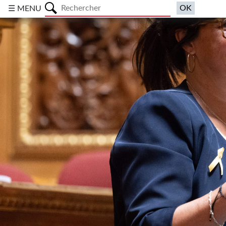
a
☰ MENU