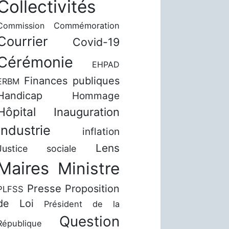
Collectivités
Commission
Commémoration
Courrier
Covid-19
Cérémonie
EHPAD
Finances publiques
ERBM
Handicap
Hommage
Hôpital
Inauguration
Industrie
inflation
Lens
Justice sociale
Maires
Ministre
Presse
Proposition
PLFSS
de Loi
Président de la
Question
République