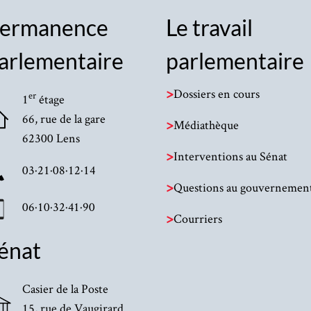
ermanence
Le travail
arlementaire
parlementaire
>
Dossiers en cours
er
1
étage
66, rue de la gare
>
Médiathèque
62300 Lens
>
Interventions au Sénat
03·21·08·12·14
>
Questions au gouvernemen
06·10·32·41·90
>
Courriers
énat
Casier de la Poste
15, rue de Vaugirard