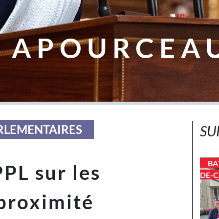
 APOURCEA
ARLEMENTAIRES
SU
BA
PPL sur les
DE-C
proximité