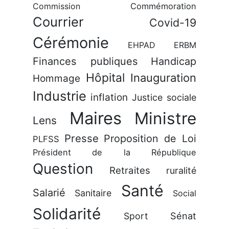
Commission
Commémoration
Courrier
Covid-19
Cérémonie
EHPAD
ERBM
Finances publiques
Handicap
Hôpital
Inauguration
Hommage
Industrie
inflation
Justice sociale
Maires
Ministre
Lens
Presse
Proposition de Loi
PLFSS
Président de la République
Question
Retraites
ruralité
Santé
Salarié
Sanitaire
Social
Solidarité
Sénat
Sport