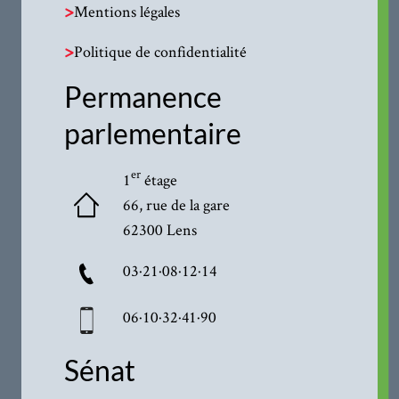
>
Mentions légales
>
Politique de confidentialité
Permanence
parlementaire
er
1
étage
66, rue de la gare
62300 Lens
03·21·08·12·14
06·10·32·41·90
Sénat