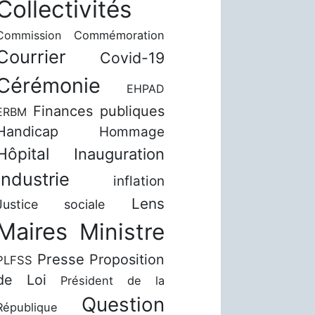
Collectivités
Commission
Commémoration
Courrier
Covid-19
Cérémonie
EHPAD
Finances publiques
ERBM
Handicap
Hommage
Hôpital
Inauguration
Industrie
inflation
Lens
Justice sociale
Maires
Ministre
Presse
Proposition
PLFSS
de Loi
Président de la
Question
République