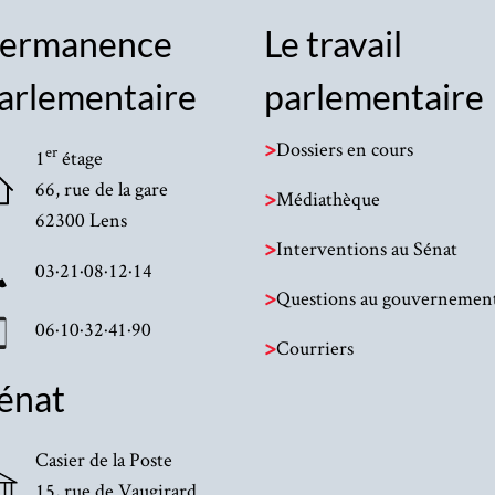
ermanence
Le travail
arlementaire
parlementaire
>
Dossiers en cours
er
1
étage
66, rue de la gare
>
Médiathèque
62300 Lens
>
Interventions au Sénat
03·21·08·12·14
>
Questions au gouvernemen
06·10·32·41·90
>
Courriers
énat
Casier de la Poste
15, rue de Vaugirard