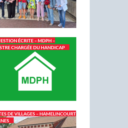
ESTION ÉCRITE – MDPH –
STRE CHARGÉE DU HANDICAP
TES DE VILLAGES – HAMELINCOURT
RNES