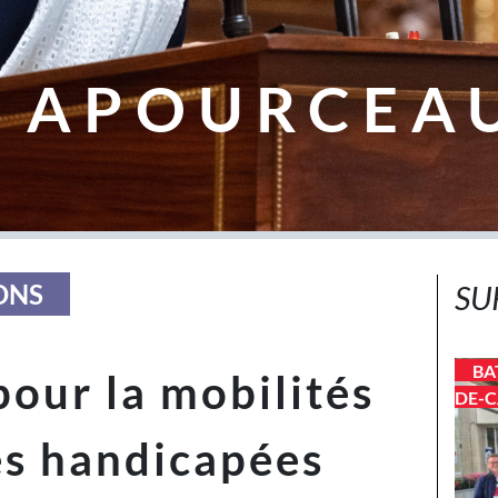
 APOURCEA
ONS
SU
BA
our la mobilités
DE-C
es handicapées