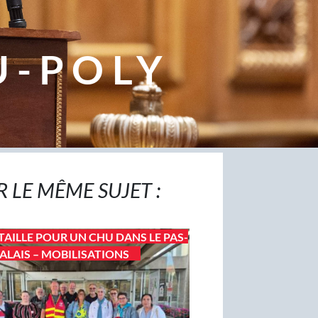
U-POLY
R LE MÊME SUJET :
TAILLE POUR UN CHU DANS LE PAS-
ALAIS – MOBILISATIONS