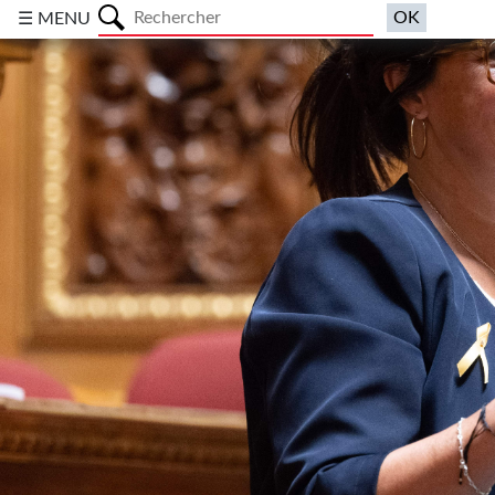
a
☰ MENU