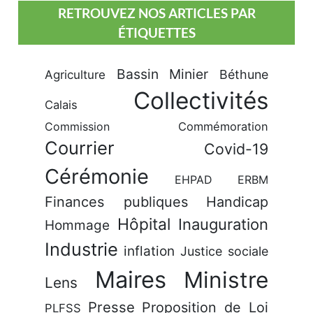
RETROUVEZ NOS ARTICLES PAR
ÉTIQUETTES
Bassin Minier
Béthune
Agriculture
Collectivités
Calais
Commission
Commémoration
Courrier
Covid-19
Cérémonie
EHPAD
ERBM
Finances publiques
Handicap
Hôpital
Inauguration
Hommage
Industrie
inflation
Justice sociale
Maires
Ministre
Lens
Presse
Proposition de Loi
PLFSS