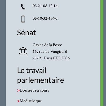
03·21·08·12·14
06·10·32·41·90
Sénat
Casier de la Poste
15, rue de Vaugirard
75291 Paris CEDEX 6
Le travail
parlementaire
>
Dossiers en cours
>
Médiathèque