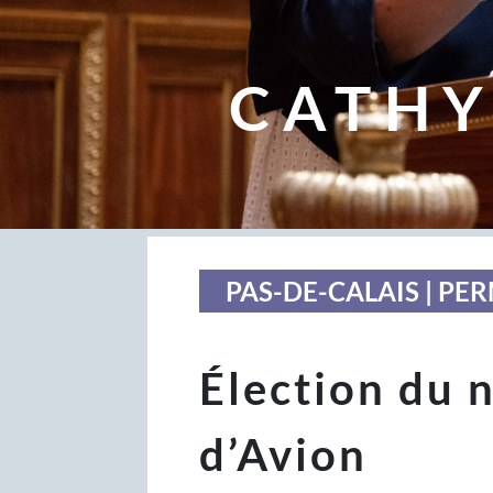
CATHY
PAS-DE-CALAIS | P
Élection du 
d’Avion