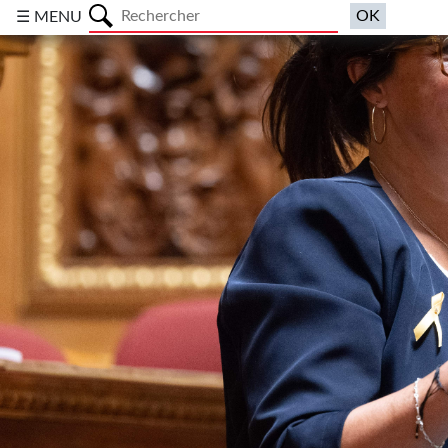
a
☰ MENU