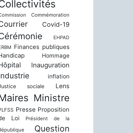
Collectivités
Commission
Commémoration
Courrier
Covid-19
Cérémonie
EHPAD
Finances publiques
ERBM
Handicap
Hommage
Hôpital
Inauguration
Industrie
inflation
Lens
Justice sociale
Maires
Ministre
Presse
Proposition
PLFSS
de Loi
Président de la
Question
République