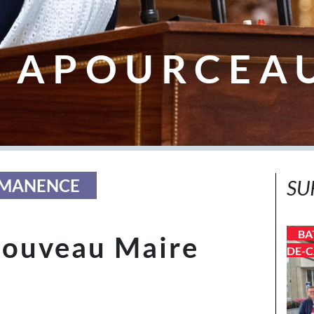
 APOURCEA
ERMANENCE
SU
BA
nouveau Maire
DE-C