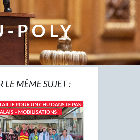
U-POLY
R LE MÊME SUJET :
TAILLE POUR UN CHU DANS LE PAS-
ALAIS – MOBILISATIONS