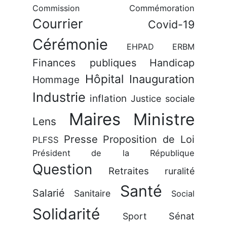
Commission
Commémoration
Courrier
Covid-19
Cérémonie
EHPAD
ERBM
Finances publiques
Handicap
Hôpital
Inauguration
Hommage
Industrie
inflation
Justice sociale
Maires
Ministre
Lens
Presse
Proposition de Loi
PLFSS
Président de la République
Question
Retraites
ruralité
Santé
Salarié
Sanitaire
Social
Solidarité
Sénat
Sport