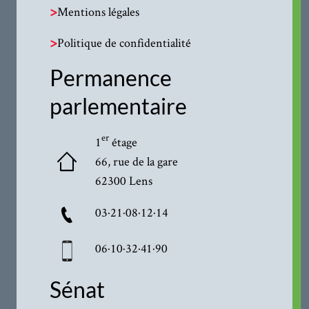
>
Mentions légales
>
Politique de confidentialité
Permanence
parlementaire
er
1
étage
66, rue de la gare
62300 Lens
03·21·08·12·14
06·10·32·41·90
Sénat