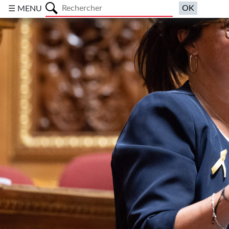
a
☰ MENU