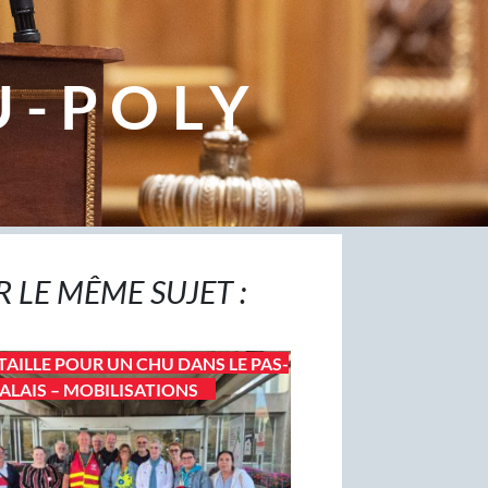
U-POLY
R LE MÊME SUJET :
TAILLE POUR UN CHU DANS LE PAS-
ALAIS – MOBILISATIONS