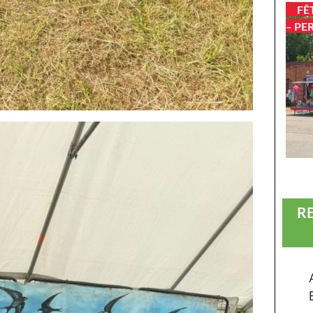
FÊ
– PE
R