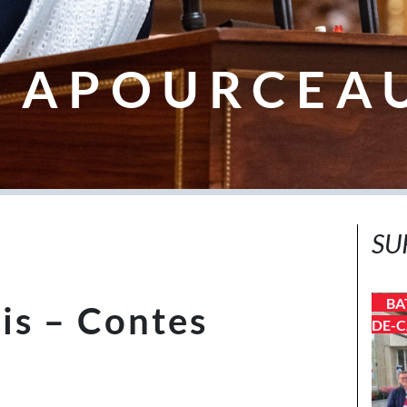
 APOURCEA
SU
BA
is – Contes
DE-C