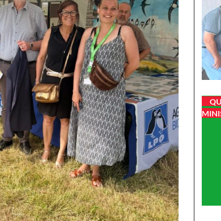
QU
MINI