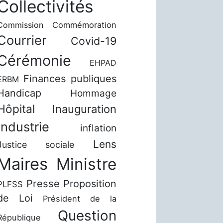
Collectivités
Commission
Commémoration
Courrier
Covid-19
Cérémonie
EHPAD
Finances publiques
ERBM
Handicap
Hommage
Hôpital
Inauguration
Industrie
inflation
Lens
Justice sociale
Maires
Ministre
Presse
Proposition
PLFSS
de Loi
Président de la
Question
République