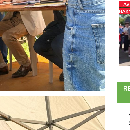
AV
HAR
R