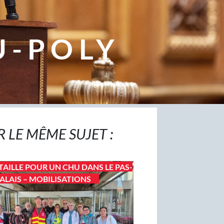
U-POLY
R LE MÊME SUJET :
TAILLE POUR UN CHU DANS LE PAS-
ALAIS – MOBILISATIONS