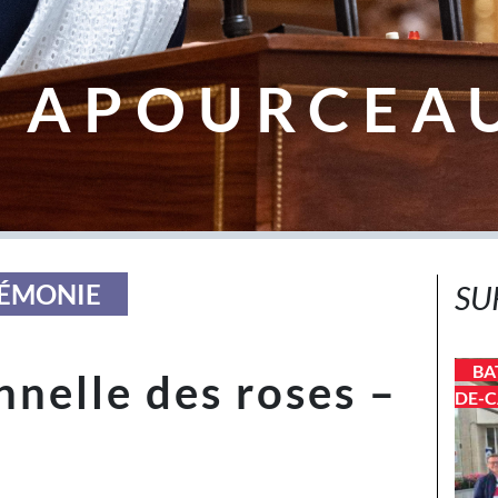
 APOURCEA
RÉMONIE
SU
BA
nnelle des roses –
DE-C