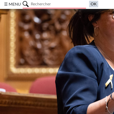
a
☰ MENU