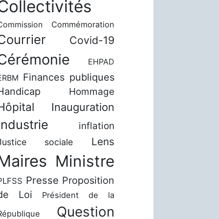
Collectivités
Commission
Commémoration
Courrier
Covid-19
Cérémonie
EHPAD
Finances publiques
ERBM
Handicap
Hommage
Hôpital
Inauguration
Industrie
inflation
Lens
Justice sociale
Maires
Ministre
Presse
Proposition
PLFSS
de Loi
Président de la
Question
République