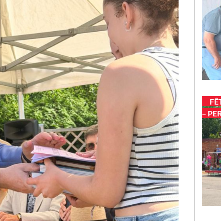
FÊ
– PE