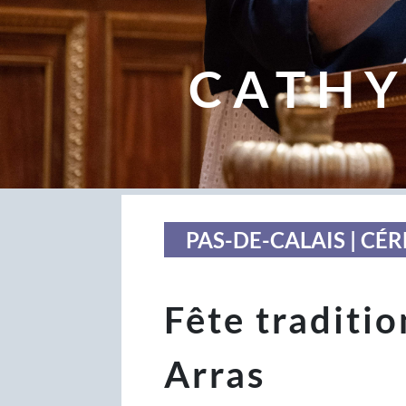
CATHY
PAS-DE-CALAIS | CÉ
Fête traditio
Arras