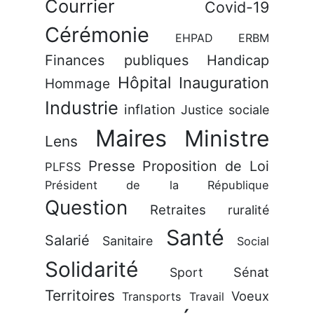
Courrier
Covid-19
Cérémonie
EHPAD
ERBM
Finances publiques
Handicap
Hôpital
Inauguration
Hommage
Industrie
inflation
Justice sociale
Maires
Ministre
Lens
Presse
Proposition de Loi
PLFSS
Président de la République
Question
Retraites
ruralité
Santé
Salarié
Sanitaire
Social
Solidarité
Sénat
Sport
Territoires
Voeux
Transports
Travail