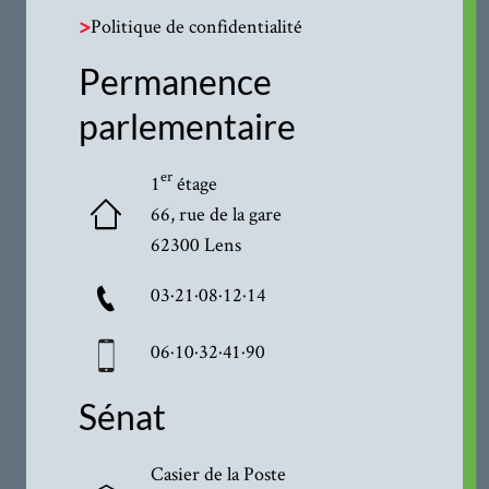
>
Politique de confidentialité
Permanence
parlementaire
er
1
étage
66, rue de la gare
62300 Lens
03·21·08·12·14
06·10·32·41·90
Sénat
Casier de la Poste