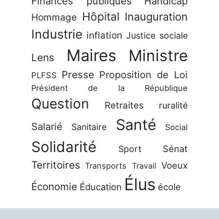
Finances publiques
Handicap
Hôpital
Inauguration
Hommage
Industrie
inflation
Justice sociale
Maires
Ministre
Lens
Presse
Proposition de Loi
PLFSS
Président de la République
Question
Retraites
ruralité
Santé
Salarié
Sanitaire
Social
Solidarité
Sénat
Sport
Territoires
Voeux
Transports
Travail
Élus
Économie
Éducation
école