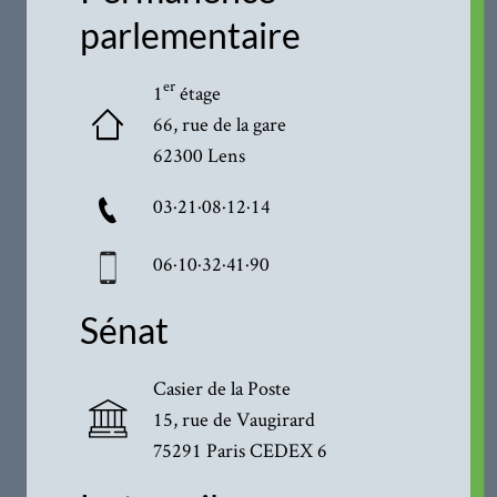
parlementaire
er
1
étage
66, rue de la gare
62300 Lens
03·21·08·12·14
06·10·32·41·90
Sénat
Casier de la Poste
15, rue de Vaugirard
75291 Paris CEDEX 6