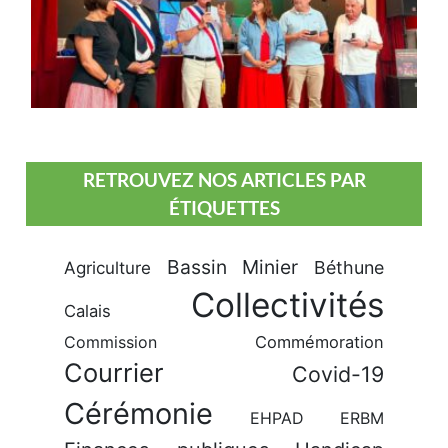
RETROUVEZ NOS ARTICLES PAR
ÉTIQUETTES
Bassin Minier
Béthune
Agriculture
Collectivités
Calais
Commission
Commémoration
Courrier
Covid-19
Cérémonie
EHPAD
ERBM