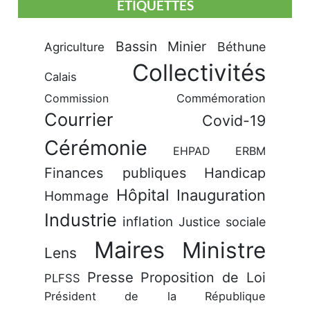
ÉTIQUETTES
Bassin Minier
Béthune
Agriculture
Collectivités
Calais
Commission
Commémoration
Courrier
Covid-19
Cérémonie
EHPAD
ERBM
Finances publiques
Handicap
Hôpital
Inauguration
Hommage
Industrie
inflation
Justice sociale
Maires
Ministre
Lens
Presse
Proposition de Loi
PLFSS
Président de la République