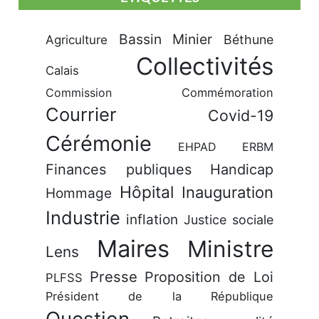
Bassin Minier
Béthune
Agriculture
Collectivités
Calais
Commission
Commémoration
Courrier
Covid-19
Cérémonie
EHPAD
ERBM
Finances publiques
Handicap
Hôpital
Inauguration
Hommage
Industrie
inflation
Justice sociale
Maires
Ministre
Lens
Presse
Proposition de Loi
PLFSS
Président de la République
Question