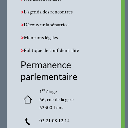
>
L'agenda des rencontres
>
Découvrir la sénatrice
>
Mentions légales
>
Politique de confidentialité
Permanence
parlementaire
er
1
étage
66, rue de la gare
62300 Lens
03·21·08·12·14