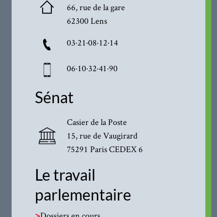
66, rue de la gare
62300 Lens
03·21·08·12·14
06·10·32·41·90
Sénat
Casier de la Poste
15, rue de Vaugirard
75291 Paris CEDEX 6
Le travail
parlementaire
>
Dossiers en cours