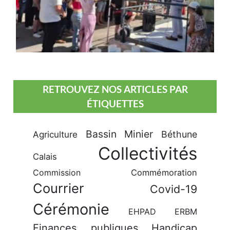
RETROUVEZ NOS ARTICLES PAR
ÉTIQUETTES
Bassin Minier
Béthune
Agriculture
Collectivités
Calais
Commission
Commémoration
Courrier
Covid-19
Cérémonie
EHPAD
ERBM
Finances publiques
Handicap