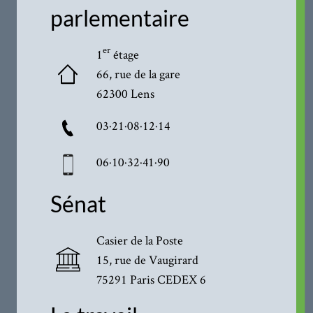
parlementaire
er
1
étage
66, rue de la gare
62300 Lens
03·21·08·12·14
06·10·32·41·90
Sénat
Casier de la Poste
15, rue de Vaugirard
75291 Paris CEDEX 6