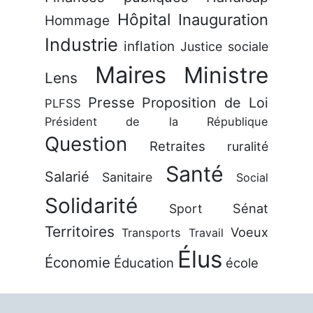
Hôpital
Inauguration
Hommage
Industrie
inflation
Justice sociale
Maires
Ministre
Lens
Presse
Proposition de Loi
PLFSS
Président de la République
Question
Retraites
ruralité
Santé
Salarié
Sanitaire
Social
Solidarité
Sénat
Sport
Territoires
Voeux
Transports
Travail
Élus
Économie
Éducation
école