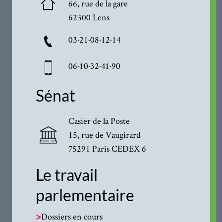
66, rue de la gare
62300 Lens
03·21·08·12·14
06·10·32·41·90
Sénat
Casier de la Poste
15, rue de Vaugirard
75291 Paris CEDEX 6
Le travail
parlementaire
>
Dossiers en cours