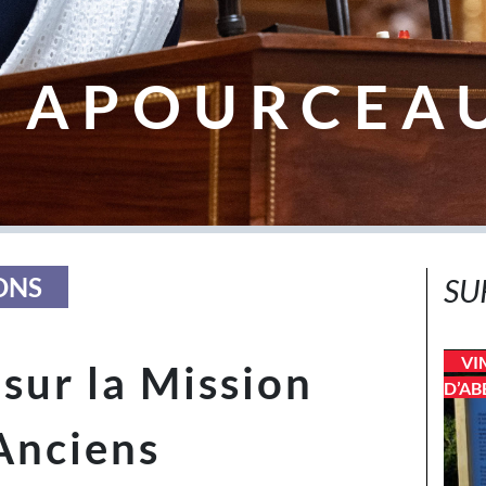
 APOURCEA
ONS
SU
VI
 sur la Mission
D’AB
Anciens