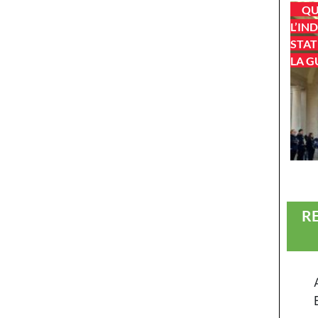
QU
L’IN
STAT
LA G
R