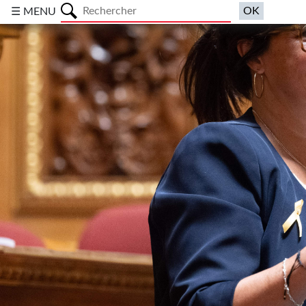
a
☰ MENU