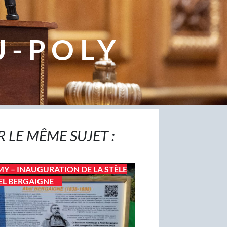
U-POLY
R LE MÊME SUJET :
MY – INAUGURATION DE LA STÈLE
EL BERGAIGNE