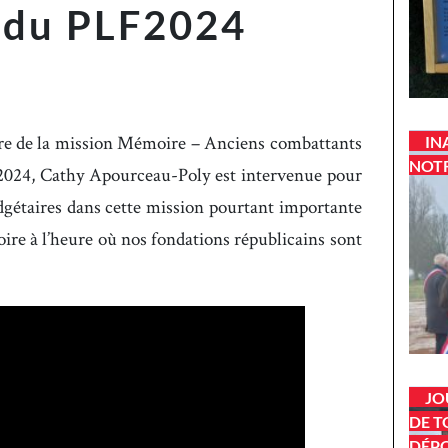
 du PLF2024
tre de la mission Mémoire – Anciens combattants
IN
NOTR
r 2024, Cathy Apourceau-Poly est intervenue pour
gétaires dans cette mission pourtant importante
oire à l’heure où nos fondations républicains sont
JO
DE T
DÉP