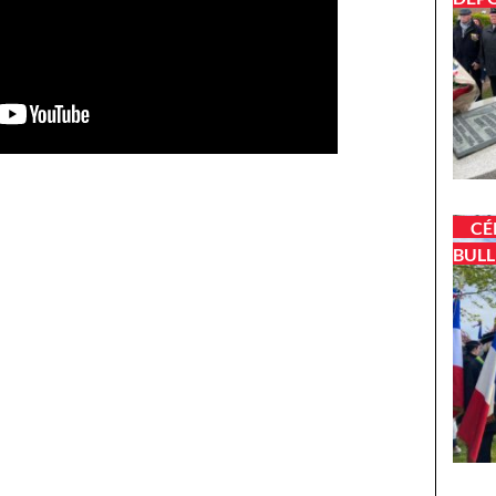
CÉ
BUL