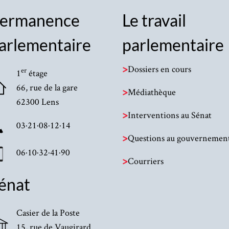
ermanence
Le travail
arlementaire
parlementaire
>
Dossiers en cours
er
1
étage
66, rue de la gare
>
Médiathèque
62300 Lens
>
Interventions au Sénat
03·21·08·12·14
>
Questions au gouvernemen
06·10·32·41·90
>
Courriers
énat
Casier de la Poste
15, rue de Vaugirard