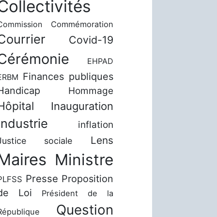
Collectivités
Commission
Commémoration
Courrier
Covid-19
Cérémonie
EHPAD
Finances publiques
ERBM
Handicap
Hommage
Hôpital
Inauguration
Industrie
inflation
Lens
Justice sociale
Maires
Ministre
Presse
Proposition
PLFSS
de Loi
Président de la
Question
République