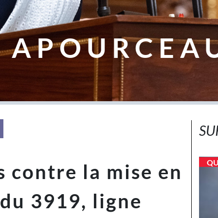
 APOURCEA
SU
QU
s contre la mise en
du 3919, ligne