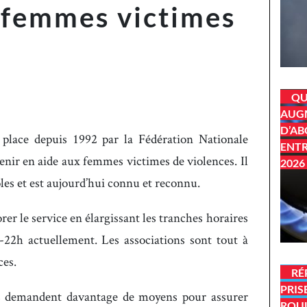
 femmes victimes
QU
AUGM
D’AB
place depuis 1992 par la Fédération Nationale
ENTR
nir en aide aux femmes victimes de violences. Il
2026
oles et est aujourd’hui connu et reconnu.
r le service en élargissant les tranches horaires
-22h actuellement. Les associations sont tout à
ces.
RÉ
PRIS
ns demandent davantage de moyens pour assurer
ROU