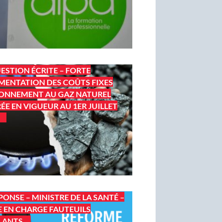
ESTION ÉCRITE – FORTE
ENTATION DES COÛTS FIXES
ONNEMENT AU GAZ NATUREL
ÉE EN VIGUEUR AU 1ER JUILLET
PONSE – MINISTRE DE LA SANTÉ –
E EN CHARGE FAUTEUILS
LANTS