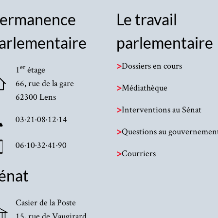
ermanence
Le travail
arlementaire
parlementaire
>
Dossiers en cours
er
1
étage
66, rue de la gare
>
Médiathèque
62300 Lens
>
Interventions au Sénat
03·21·08·12·14
>
Questions au gouvernemen
06·10·32·41·90
>
Courriers
énat
Casier de la Poste
15, rue de Vaugirard