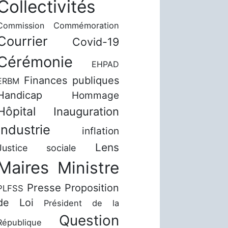
Collectivités
Commission
Commémoration
Courrier
Covid-19
Cérémonie
EHPAD
Finances publiques
ERBM
Handicap
Hommage
Hôpital
Inauguration
Industrie
inflation
Lens
Justice sociale
Maires
Ministre
Presse
Proposition
PLFSS
de Loi
Président de la
Question
République