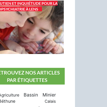
UTIEN ET INQUIÉTUDE POUR LA
PSYCHIATRIE À LENS
ETROUVEZ NOS ARTICLES
PAR ÉTIQUETTES
Bassin Minier
Agriculture
Béthune
Calais