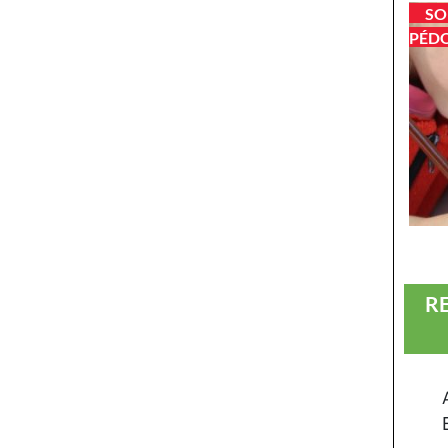
SO
PÉDO
R