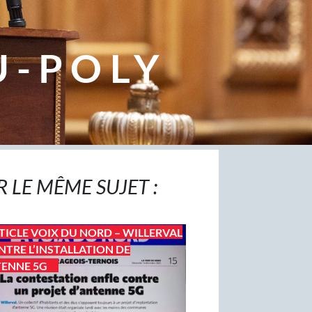
U-POLY
R LE MÊME SUJET :
TICLE VOIX DU NORD – WILLERVAL
NTRE L’INSTALLATION DE
TENNE 5G