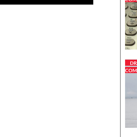
DR
COM