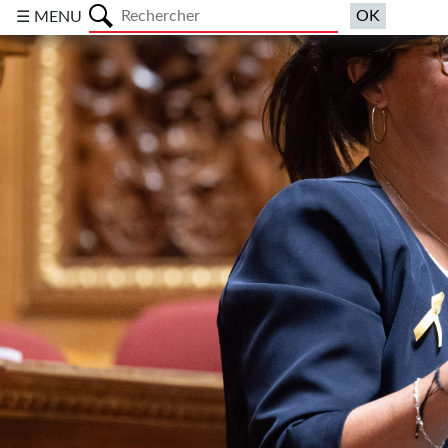
a
☰ MENU