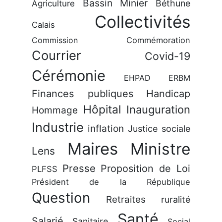
Bassin Minier
Béthune
Agriculture
Collectivités
Calais
Commission
Commémoration
Courrier
Covid-19
Cérémonie
EHPAD
ERBM
Finances publiques
Handicap
Hôpital
Inauguration
Hommage
Industrie
inflation
Justice sociale
Maires
Ministre
Lens
Presse
Proposition de Loi
PLFSS
Président de la République
Question
Retraites
ruralité
Santé
Salarié
Sanitaire
Social