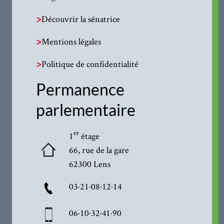
>
Découvrir la sénatrice
>
Mentions légales
>
Politique de confidentialité
Permanence
parlementaire
er
1
étage
66, rue de la gare
62300 Lens
03·21·08·12·14
06·10·32·41·90