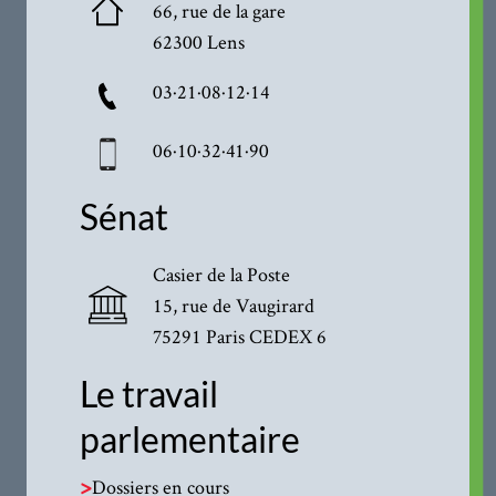
66, rue de la gare
62300 Lens
03·21·08·12·14
06·10·32·41·90
Sénat
Casier de la Poste
15, rue de Vaugirard
75291 Paris CEDEX 6
Le travail
parlementaire
>
Dossiers en cours