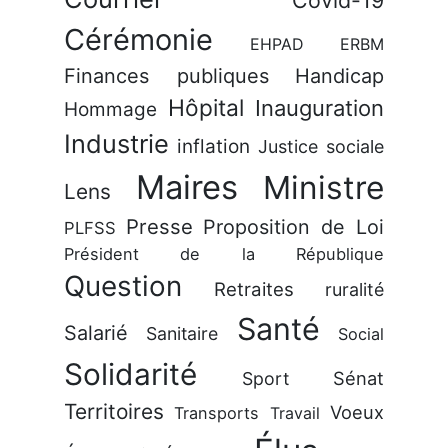
Covid-19
Cérémonie
EHPAD
ERBM
Finances publiques
Handicap
Hôpital
Inauguration
Hommage
Industrie
inflation
Justice sociale
Maires
Ministre
Lens
Presse
Proposition de Loi
PLFSS
Président de la République
Question
Retraites
ruralité
Santé
Salarié
Sanitaire
Social
Solidarité
Sénat
Sport
Territoires
Voeux
Transports
Travail