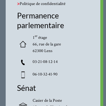
>
Politique de confidentialité
Permanence
parlementaire
er
1
étage
66, rue de la gare
62300 Lens
03·21·08·12·14
06·10·32·41·90
Sénat
Casier de la Poste