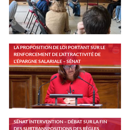
LA PROPOSITION DE LOI PORTANT SUR LE
RENFORCEMENT DE L’ATTRACTIVITÉ DE
L’ÉPARGNE SALARIALE – SÉNAT
SÉNAT INTERVENTION – DÉBAT SUR LA FIN
DES SURTRANSPOSITIONS DES RÈGLES