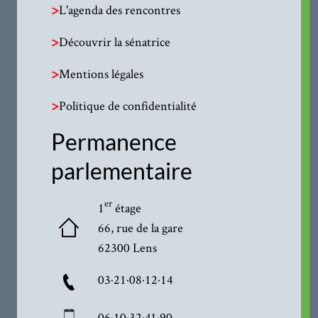
>
L'agenda des rencontres
>
Découvrir la sénatrice
>
Mentions légales
>
Politique de confidentialité
Permanence
parlementaire
er
1
étage
66, rue de la gare
62300 Lens
03·21·08·12·14
06·10·32·41·90