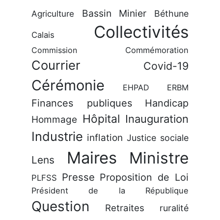
Bassin Minier
Béthune
Agriculture
Collectivités
Calais
Commission
Commémoration
Courrier
Covid-19
Cérémonie
EHPAD
ERBM
Finances publiques
Handicap
Hôpital
Inauguration
Hommage
Industrie
inflation
Justice sociale
Maires
Ministre
Lens
Presse
Proposition de Loi
PLFSS
Président de la République
Question
Retraites
ruralité