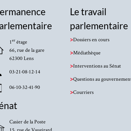
ermanence
Le travail
arlementaire
parlementaire
>
Dossiers en cours
er
1
étage
66, rue de la gare
>
Médiathèque
62300 Lens
>
Interventions au Sénat
03·21·08·12·14
>
Questions au gouvernemen
06·10·32·41·90
>
Courriers
énat
Casier de la Poste
15, rue de Vaugirard