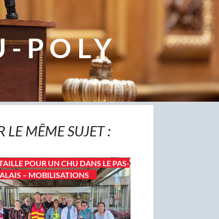
U-POLY
R LE MÊME SUJET :
TAILLE POUR UN CHU DANS LE PAS-
ALAIS – MOBILISATIONS