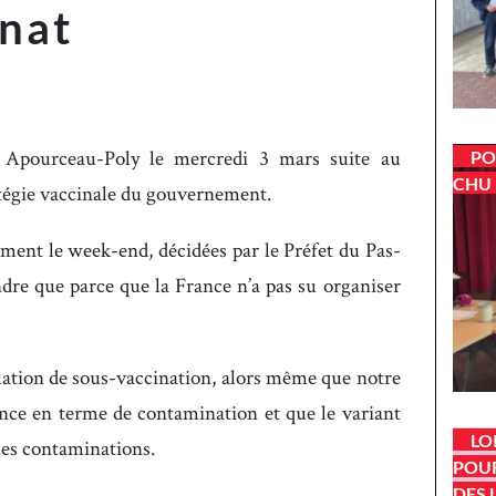
énat
y Apourceau-Poly le mercredi 3 mars suite au
PO
CHU 
atégie vaccinale du gouvernement.
ment le week-end, décidées par le Préfet du Pas-
dre que parce que la France n’a pas su organiser
uation de sous-vaccination, alors même que notre
nce en terme de contamination et que le variant
LO
les contaminations.
POUR
DES 