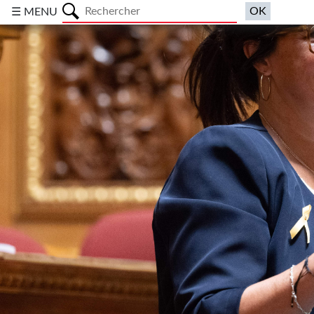
a
☰ MENU