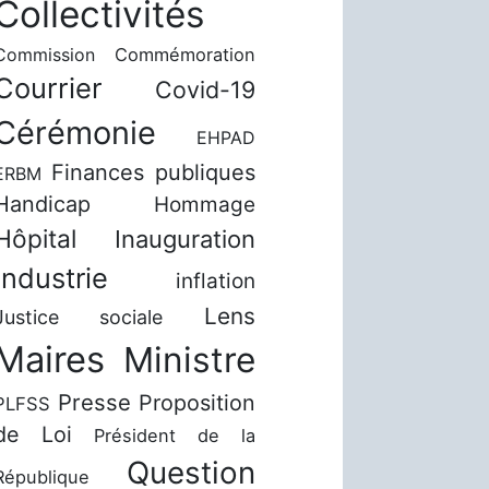
Collectivités
Commission
Commémoration
Courrier
Covid-19
Cérémonie
EHPAD
Finances publiques
ERBM
Handicap
Hommage
Hôpital
Inauguration
Industrie
inflation
Lens
Justice sociale
Maires
Ministre
Presse
Proposition
PLFSS
de Loi
Président de la
Question
République