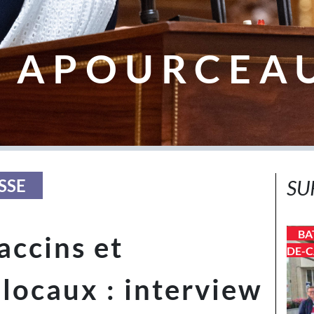
 APOURCEA
SSE
SU
BA
ccins et
DE-C
locaux : interview