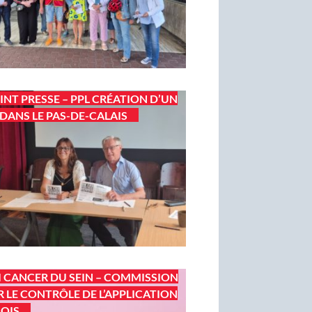
INT PRESSE – PPL CRÉATION D’UN
DANS LE PAS-DE-CALAIS
I CANCER DU SEIN – COMMISSION
 LE CONTRÔLE DE L’APPLICATION
LOIS