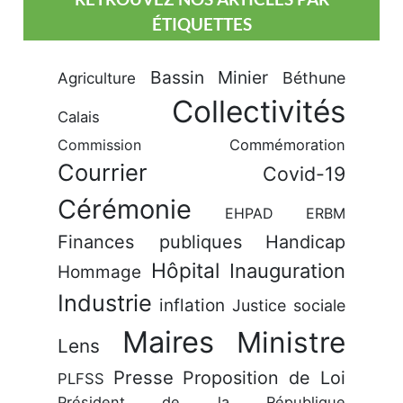
ÉTIQUETTES
Bassin Minier
Béthune
Agriculture
Collectivités
Calais
Commission
Commémoration
Courrier
Covid-19
Cérémonie
EHPAD
ERBM
Finances publiques
Handicap
Hôpital
Inauguration
Hommage
Industrie
inflation
Justice sociale
Maires
Ministre
Lens
Presse
Proposition de Loi
PLFSS
Président de la République