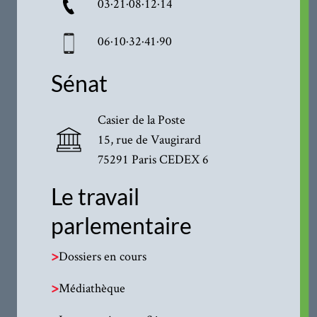
03·21·08·12·14
06·10·32·41·90
Sénat
Casier de la Poste
15, rue de Vaugirard
75291 Paris CEDEX 6
Le travail
parlementaire
>
Dossiers en cours
>
Médiathèque