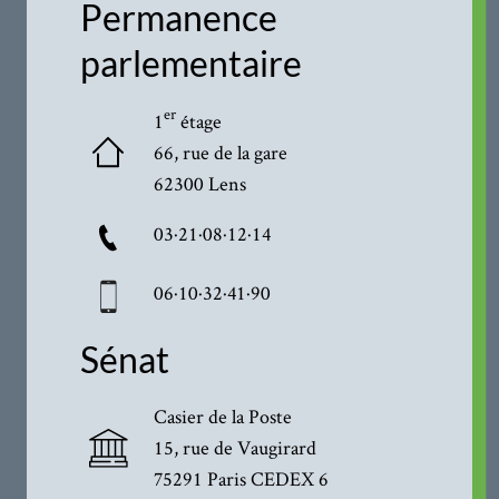
Permanence
parlementaire
er
1
étage
66, rue de la gare
62300 Lens
03·21·08·12·14
06·10·32·41·90
Sénat
Casier de la Poste
15, rue de Vaugirard
75291 Paris CEDEX 6