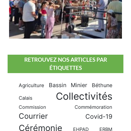
RETROUVEZ NOS ARTICLES PAR
ÉTIQUETTES
Bassin Minier
Béthune
Agriculture
Collectivités
Calais
Commission
Commémoration
Courrier
Covid-19
Cérémonie
EHPAD
ERBM