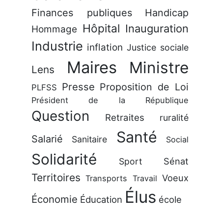
Finances publiques
Handicap
Hôpital
Inauguration
Hommage
Industrie
inflation
Justice sociale
Maires
Ministre
Lens
Presse
Proposition de Loi
PLFSS
Président de la République
Question
Retraites
ruralité
Santé
Salarié
Sanitaire
Social
Solidarité
Sénat
Sport
Territoires
Voeux
Transports
Travail
Élus
Économie
Éducation
école