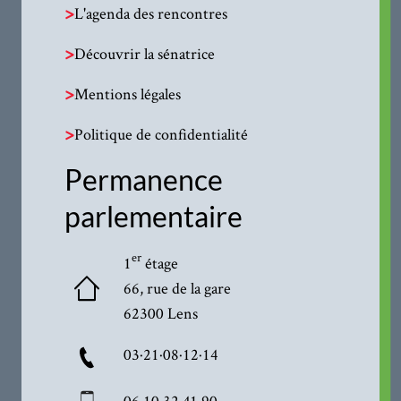
>
L'agenda des rencontres
>
Découvrir la sénatrice
>
Mentions légales
>
Politique de confidentialité
Permanence
parlementaire
er
1
étage
66, rue de la gare
62300 Lens
03·21·08·12·14
06·10·32·41·90