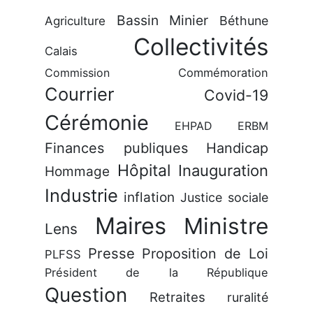
Bassin Minier
Béthune
Agriculture
Collectivités
Calais
Commission
Commémoration
Courrier
Covid-19
Cérémonie
EHPAD
ERBM
Finances publiques
Handicap
Hôpital
Inauguration
Hommage
Industrie
inflation
Justice sociale
Maires
Ministre
Lens
Presse
Proposition de Loi
PLFSS
Président de la République
Question
Retraites
ruralité