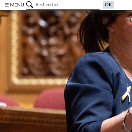
a
☰ MENU