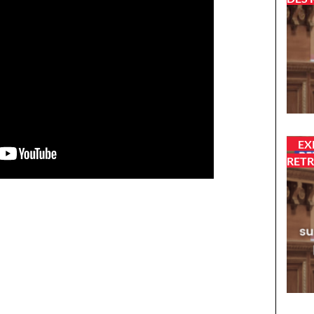
EX
RETR