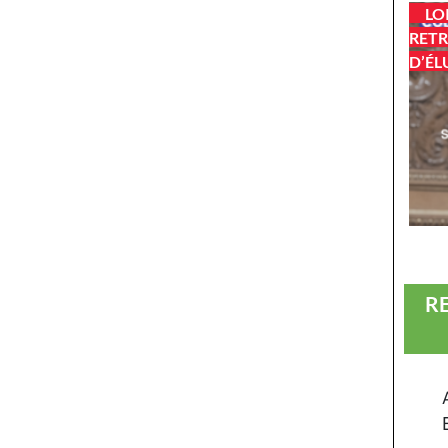
LO
RETR
D’ÉL
R