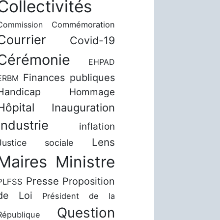
Collectivités
Commission
Commémoration
Courrier
Covid-19
Cérémonie
EHPAD
Finances publiques
ERBM
Handicap
Hommage
Hôpital
Inauguration
Industrie
inflation
Lens
Justice sociale
Maires
Ministre
Presse
Proposition
PLFSS
de Loi
Président de la
Question
République