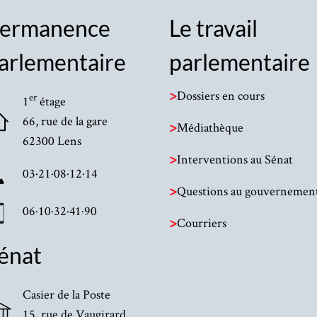
ermanence
Le travail
arlementaire
parlementaire
>
Dossiers en cours
er
1
étage
66, rue de la gare
>
Médiathèque
62300 Lens
>
Interventions au Sénat
03·21·08·12·14
>
Questions au gouvernemen
06·10·32·41·90
>
Courriers
énat
Casier de la Poste
15, rue de Vaugirard