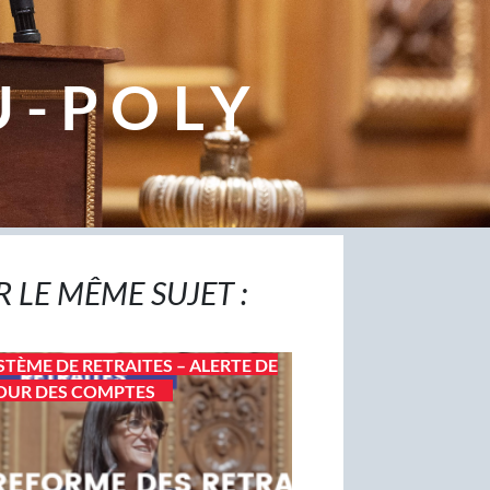
U-POLY
R LE MÊME SUJET :
STÈME DE RETRAITES – ALERTE DE
OUR DES COMPTES