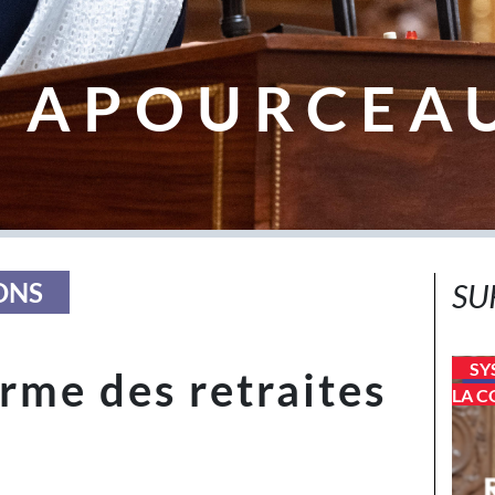
 APOURCEA
ONS
SU
SY
orme des retraites
LA C