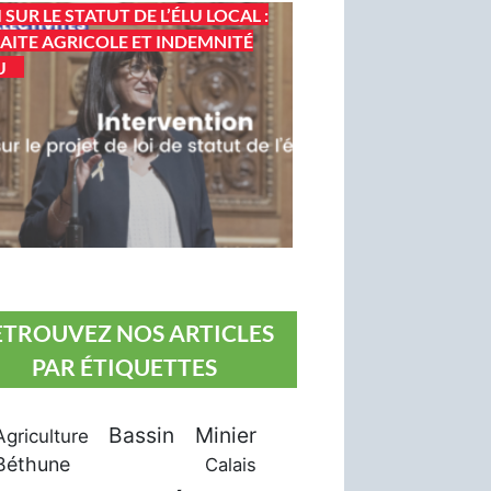
I SUR LE STATUT DE L’ÉLU LOCAL :
AITE AGRICOLE ET INDEMNITÉ
U
ETROUVEZ NOS ARTICLES
PAR ÉTIQUETTES
Bassin Minier
Agriculture
Béthune
Calais