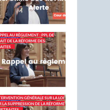
PPEL AU RÈGLEMENT : PPL DE
AIT DE LA RÉFORME DES
AITES
TERVENTION GÉNÉRALE SUR LA LOI
 LA SUPPRESSION DE LA RÉFORME
RETRAITES