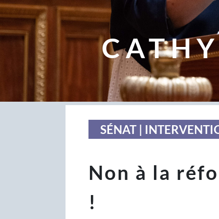
CATHY
SÉNAT | INTERVENTI
Non à la réf
!