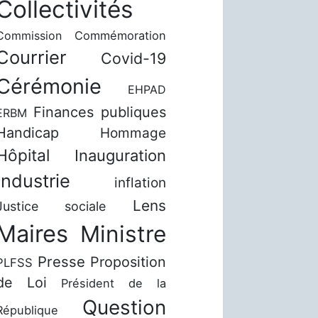
Collectivités
Commission
Commémoration
Courrier
Covid-19
Cérémonie
EHPAD
Finances publiques
ERBM
Handicap
Hommage
Hôpital
Inauguration
Industrie
inflation
Lens
Justice sociale
Maires
Ministre
Presse
Proposition
PLFSS
de Loi
Président de la
Question
République