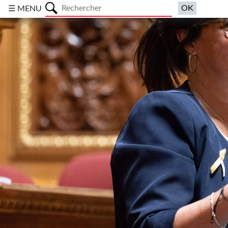
a
☰ MENU