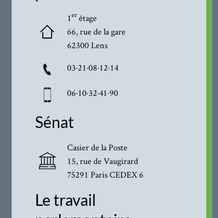
er
1
étage
66, rue de la gare
62300 Lens
03·21·08·12·14
06·10·32·41·90
Sénat
Casier de la Poste
15, rue de Vaugirard
75291 Paris CEDEX 6
Le travail