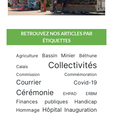
RETROUVEZ NOS ARTICLES PAR
ÉTIQUETTES
Bassin Minier
Béthune
Agriculture
Collectivités
Calais
Commission
Commémoration
Courrier
Covid-19
Cérémonie
EHPAD
ERBM
Finances publiques
Handicap
Hôpital
Inauguration
Hommage